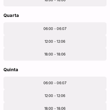
Quarta
06:00 - 06:07
12:00 - 12:06
18:00 - 18:06
Quinta
06:00 - 06:07
12:00 - 12:06
18:00 - 18:06